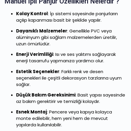
Manuel İpli Panjur Özellikleri Nelerdir ?
Kolay Kontrol
: İp sistemi sayesinde panjurların
açılıp kapanması basit bir şekilde yapılır.
Dayanıklı Malzemeler
: Genellikle PVC veya
alüminyum gibi sağlam malzemelerden üretilir,
uzun ömürlüdür.
Enerji Verimliliği
: Isı ve ses yalıtımı sağlayarak
enerji tasarrufu yapmanıza yardımcı olur.
Estetik Seçenekler
: Farklı renk ve desen
seçenekleri ile çeşitli dekorasyon tarzlarına uyum
sağlar.
Düşük Bakım Gereksinimi
: Basit yapısı sayesinde
az bakım gerektirir ve temizliği kolaydır.
Esnek Montaj
: Pencere veya kapıya kolayca
monte edilebilir, hem yeni hem de mevcut
yapılarda kullanılabilir.